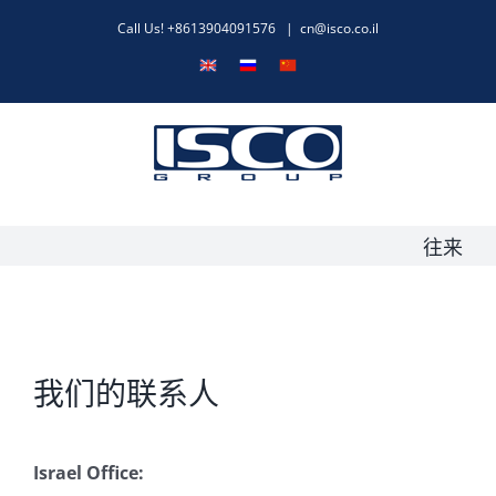
跳
Call Us! +8613904091576
|
cn@isco.co.il
过
English
Русский
中
内
文
容
往来
我们的联系人
Israel Office: