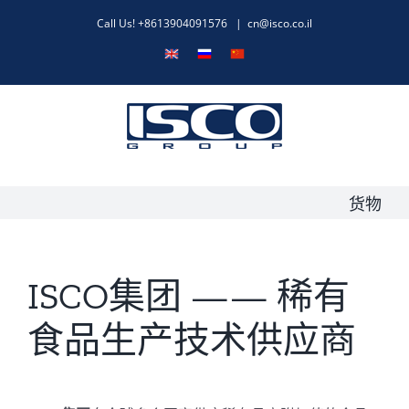
跳
Call Us! +8613904091576
|
cn@isco.co.il
过
English
Русский
中
内
文
容
货物
ISCO集团 —— 稀有
食品生产技术供应商