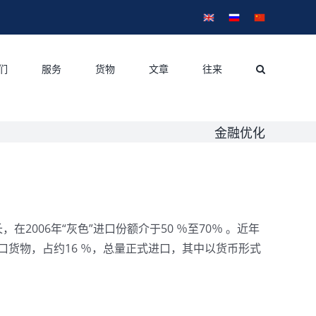
English
Русский
中
文
们
服务
货物
文章
往来
金融优化
2006年“灰色”进口份额介于50 ％至70％ 。近年
口货物，占约16 ％，总量正式进口，其中以货币形式