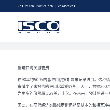
跳
Call Us! +8613904091576
|
cn@isco.co.il
过
内
容
当进口海关监管费
在90年约50 ％的总进口俄罗斯是未记录进口。这种情
来减少了未报告的进口比重的趋势。因此，根据200
为更多的份额超过29美元十亿。在未来，预计将进一
因此，在现代经济实践俄罗斯仍然是基本的和相互冲